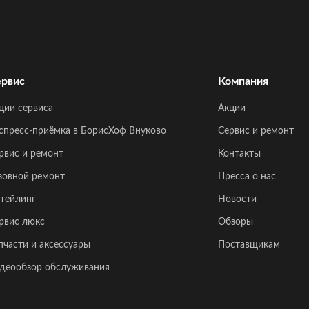
рвис
Компания
ции сервиса
Акции
спресс-приёмка в БорисХоф Внуково
Сервис и ремонт
рвис и ремонт
Контакты
зовной ремонт
Пресса о нас
тейлинг
Новости
рвис люкс
Обзоры
пчасти и аксессуары
Поставщикам
деообзор обслуживания