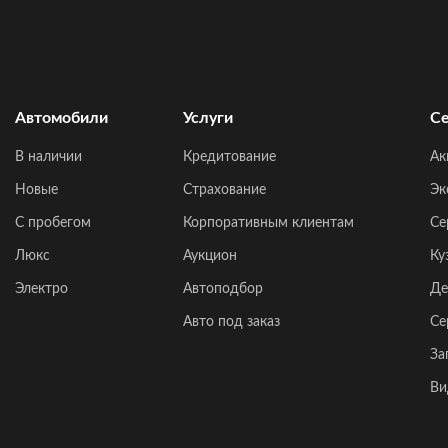
Автомобили
Услуги
Се
В наличии
Кредитование
Ак
Новые
Страхование
Эк
C пробегом
Корпоративным клиентам
Се
Люкс
Аукцион
Ку
Электро
Автоподбор
Де
Авто под заказ
Се
За
Ви