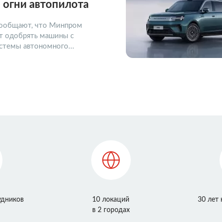
 огни автопилота
ообщают, что Минпром
ет одобрять машины с
стемы автономного...
удников
10 локаций
30 лет
в 2 городах