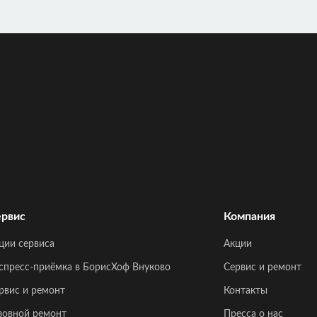
рвис
Компания
ции сервиса
Акции
спресс-приёмка в БорисХоф Внуково
Сервис и ремонт
рвис и ремонт
Контакты
зовной ремонт
Пресса о нас