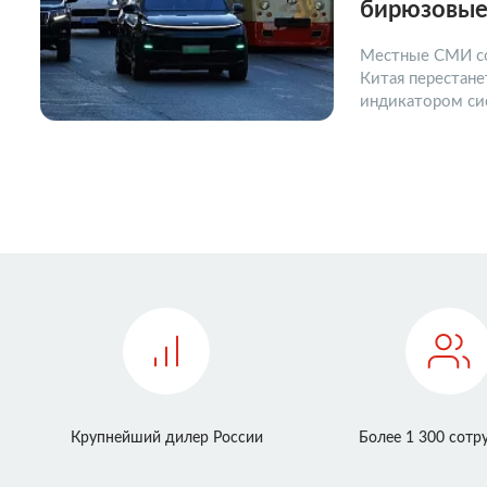
бирюзовые
Местные СМИ с
Китая перестан
индикатором си
Крупнейший дилер России
Более 1 300 сотр