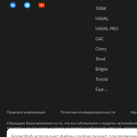
TANK
HAVAL
HAVAL PRO
GAC
Chery
Tenet
Belgee
Toyota
Еще ...
Правовая информация
Политика конфиденциальности
Кар
Обращаем Ваше внимание на то, что все объявления о моделях автомобил
характер и ни при каких условиях не являются публичной офертой, опред
точной информации о наличии моделей с требуемой комплектацией, техни
БорисХоф использует файлы cookies (кукиc) для проведе