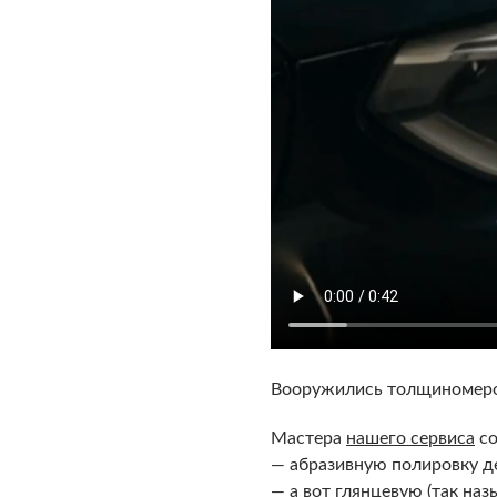
Вооружились толщиномером
Мастера
нашего сервиса
со
— абразивную полировку дел
— а вот глянцевую (так на