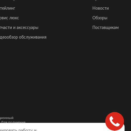
тейлинг
Новости
рвис люкс
Обзоры
пчасти и аксессуары
Поставщикам
деообзор обслуживания
ационный
. Для получения
и автомобилей,
зировать работу и