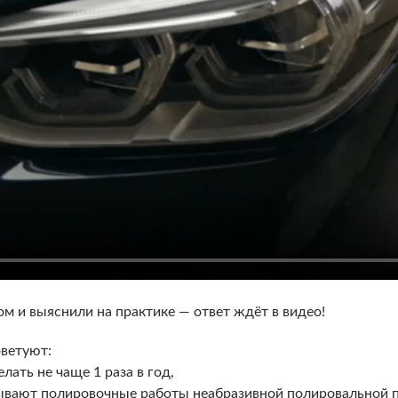
 и выяснили на практике — ответ ждёт в видео!
ветуют:
ать не чаще 1 раза в год,
зывают полировочные работы неабразивной полировальной па