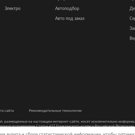
Электро
Автоподбор
Де
Авто под заказ
Се
За
Ви
та сайта
Рекомендательные технологии
ей, размещенные на настоящем интернет-сайте, носят исключительно информ
еляемой положениями Статьи 437 Гражданского кодекса Российской Федерации
ческими характеристиками и цветовыми сочетаниями, а также точной стоимост
ния аудита и сбора статистической информации, чтобы оптими